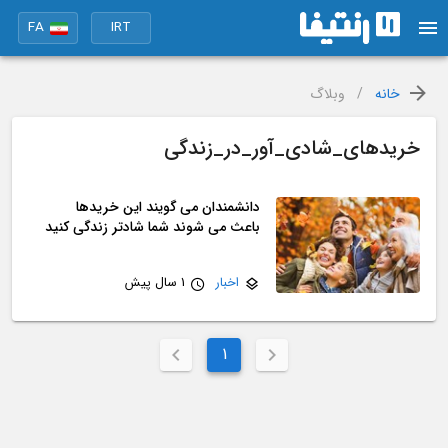
FA
IRT
خانه
/
وبلاگ
خریدهای_شادی_آور_در_زندگی
دانشمندان می گویند این خریدها
باعث می شوند شما شادتر زندگی کنید
اخبار
1 سال پیش
1