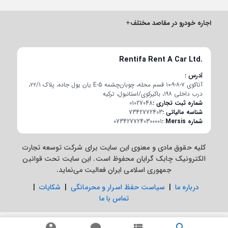
اجاره خودرو در مقاصد مختلف
+
Rentifa Rent A Car Ltd.
آدرس
آتاکوی ۷-۸-۹-۱۰ قسم محله، چوبان‌چشمه E-5 یان یول جاده، پلاک ۲۲/۱،
درب داخلی ۱۹۸، باکیرکوی/استانبول، ترکیه
شماره ثبت تجاری
01027048
شناسه مالیاتی
7342772403
شماره Mersis
0734277240300001
کلیه حقوق مادی و معنوی این سایت برای شرکت توسعه تجارت
الکترونیک چابک گرایان محفوظ است. این سایت تحت قوانین
جمهوری اسلامی ایران فعالیت می‌نماید.
درباره ما
|
سیاست حفظ اسرار و محرمانگی
|
شکایات
|
تماس با ما