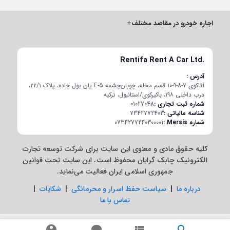
اجاره خودرو در مقاصد مختلف
+
Rentifa Rent A Car Ltd.
آدرس
آتاکوی ۷-۸-۹-۱۰ قسم محله، چوبان‌چشمه E-5 یان یول جاده، پلاک ۲۲/۱،
درب داخلی ۱۹۸، باکیرکوی/استانبول، ترکیه
شماره ثبت تجاری
01027048
شناسه مالیاتی
7342772403
شماره Mersis
0734277240300001
کلیه حقوق مادی و معنوی این سایت برای شرکت توسعه تجارت
الکترونیک چابک گرایان محفوظ است. این سایت تحت قوانین
جمهوری اسلامی ایران فعالیت می‌نماید.
درباره ما
|
سیاست حفظ اسرار و محرمانگی
|
شکایات
|
تماس با ما