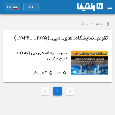
FA
IRT
خانه
/
وبلاگ
تقویم_نمایشگاه_های_دبی_(2025_-_2024_)
تقویم نمایشگاه های دبی (2026) +
تاریخ برگزاری
اخبار
3 روز پیش
1