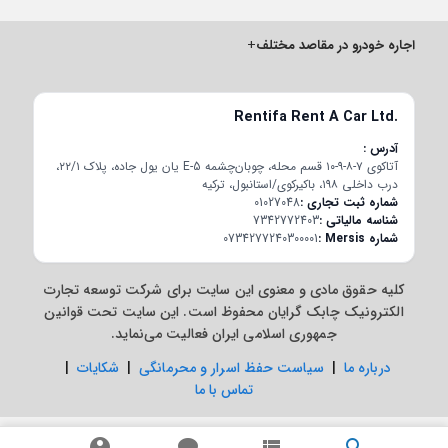
اجاره خودرو در مقاصد مختلف
+
Rentifa Rent A Car Ltd.
آدرس
آتاکوی ۷-۸-۹-۱۰ قسم محله، چوبان‌چشمه E-5 یان یول جاده، پلاک ۲۲/۱،
درب داخلی ۱۹۸، باکیرکوی/استانبول، ترکیه
شماره ثبت تجاری
01027048
شناسه مالیاتی
7342772403
شماره Mersis
0734277240300001
کلیه حقوق مادی و معنوی این سایت برای شرکت توسعه تجارت
الکترونیک چابک گرایان محفوظ است. این سایت تحت قوانین
جمهوری اسلامی ایران فعالیت می‌نماید.
درباره ما
|
سیاست حفظ اسرار و محرمانگی
|
شکایات
|
تماس با ما