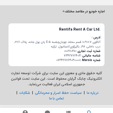
اجاره خودرو در مقاصد مختلف
+
Rentifa Rent A Car Ltd.
آدرس
آتاکوی ۷-۸-۹-۱۰ قسم محله، چوبان‌چشمه E-5 یان یول جاده، پلاک ۲۲/۱،
درب داخلی ۱۹۸، باکیرکوی/استانبول، ترکیه
شماره ثبت تجاری
01027048
شناسه مالیاتی
7342772403
شماره Mersis
0734277240300001
کلیه حقوق مادی و معنوی این سایت برای شرکت توسعه تجارت
الکترونیک چابک گرایان محفوظ است. این سایت تحت قوانین
جمهوری اسلامی ایران فعالیت می‌نماید.
درباره ما
|
سیاست حفظ اسرار و محرمانگی
|
شکایات
|
تماس با ما