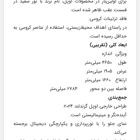
برای اولین‌بار در محصولات اوپل، نام برند با نور سفید در 
قسمت عقب ظاهر شده است.
فاقد تزئینات کرومی:
در راستای اهداف محیط‌زیستی، استفاده از عناصر کرومی به 
حداقل رسیده است.
ابعاد کلی (تقریبی)
ویژگی  اندازه
طول    4650 میلی‌متر
عرض   1905 میلی‌متر
ارتفاع   1660 میلی‌متر
فاصله بین دو محور        2784 میلی‌متر
جمع‌بندی
طراحی خارجی اوپل گرندلند 2024:
آینده‌نگر و مینیمالیستی است.
نمای جلو را با نورپردازی و یکپارچگی دیجیتال برجسته 
می‌کند.