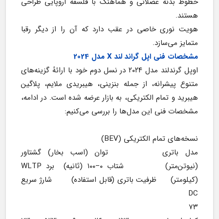
خطوط بدنه عضلانی و هماهنگ با فلسفه اروپایی طراحی 
هستند.
هویت نوری خاصی در عقب دارد که آن را از دیگر رقبا 
متمایز می‌سازد.
مشخصات فنی اپل گراند لند X مدل 2024
اوپل گرندلند مدل ۲۰۲۴ در نسل دوم خود با ارائهٔ گزینه‌های 
متنوع پیشرانه، از جمله بنزینی، هیبریدی ملایم، پلاگین 
هیبرید و تمام الکتریکی، به بازار عرضه شده است. در ادامه، 
مشخصات فنی این مدل‌ها را بررسی می‌کنیم:
نسخه‌های تمام الکتریکی (BEV)
مدل باتری        توان (اسب بخار) گشتاور 
(نیوتن‌متر)         شتاب ۰–۱۰۰ (ثانیه)  برد WLTP 
(کیلومتر)     ظرفیت باتری (قابل استفاده)       شارژ سریع 
DC
۷۳ 