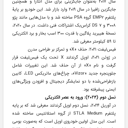
سال ۲۰۱۷ به‌عنوان جایگزینی برای مدل آنتارا و همچنین 
جایگزین زافیرا در سال ۲۰۱۹ وارد بازار شد. این خودرو بر پایهٔ 
پلتفرم EMP2 گروه PSA ساخته شد و با مدل‌هایی مانند پژو 
۳۰۰۸ و DS 7 کراس‌بک اشتراکات فنی داشت. در سال ۲۰۲۰، 
نسخهٔ هیبرید پلاگین با قدرت ۳۰۰ اسب بخار و برد الکتریکی 
تا ۵۹ کیلومتر معرفی شد.
فیس‌لیفت ۲۰۲۱: حذف «X» و تمرکز بر طراحی مدرن
در ژوئن ۲۰۲۱، اوپل گرندلند X تحت یک فیس‌لیفت قرار 
گرفت و نام «X» از آن حذف شد. این تغییرات شامل 
جلوپنجره جدید «Vizor»، چراغ‌های ماتریکس LED، کابین 
بازطراحی‌شده با دو نمایشگر دیجیتال و افزودن ویژگی‌های 
ایمنی پیشرفته بود.
نسل دوم (۲۰۲۴): ورود به عصر الکتریکی
در آوریل ۲۰۲۴، نسل دوم اوپل گرندلند معرفی شد که بر پایه 
پلتفرم STLA Medium از گروه استلانتیس ساخته شده 
است. این مدل اولین خودروی اوپل است که به‌صورت بومی 