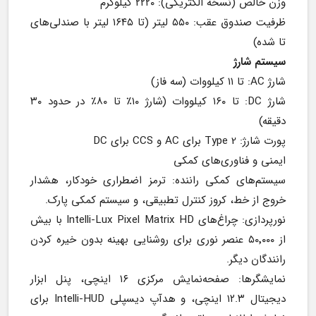
وزن خالص (نسخه الکتریکی): ۲۲۲۰ کیلوگرم
ظرفیت صندوق عقب: ۵۵۰ لیتر (تا ۱۶۴۵ لیتر با صندلی‌های 
تا شده)
سیستم شارژ
شارژ AC: تا ۱۱ کیلووات (سه فاز)
شارژ DC: تا ۱۶۰ کیلووات (شارژ ۱۰٪ تا ۸۰٪ در حدود ۳۰ 
دقیقه)
پورت شارژ: Type 2 برای AC و CCS برای DC
ایمنی و فناوری‌های کمکی
سیستم‌های کمکی راننده: ترمز اضطراری خودکار، هشدار 
خروج از خط، کروز کنترل تطبیقی، و سیستم کمکی پارک.
نورپردازی: چراغ‌های Intelli-Lux Pixel Matrix HD با بیش 
از ۵۰٬۰۰۰ عنصر نوری برای روشنایی بهینه بدون خیره کردن 
رانندگان دیگر.
نمایشگرها: صفحه‌نمایش مرکزی ۱۶ اینچی، پنل ابزار 
دیجیتال ۱۲.۳ اینچی، و هدآپ دیسپلی Intelli-HUD برای 