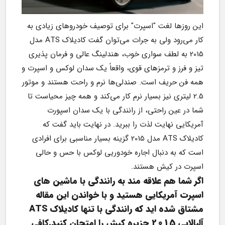
این روزها لغت "اسپرت" برای توصیف خودروهای زیادی به 
کار می‌رود ولی به جرات می‌توان گفت کادیلاک ATS مدل 
2015 به لطف سواری خوب، هندلینگ عالی و فرمان پذیری 
تیز و فرز و ترمزهای قوی، واقعاً یک سدان لوکس و اسپرت و 
همه فن حریف است. صندلی‌ها نرم و راحت هستند و موتور 
2.5 لیتری نیز بسیار نرم کار می‌کند و همه چیز محیاست تا 
شما در عین راحتی، از رانندگی با یک سدان اسپورت 
آمریکایی نهایت لذت را ببرید. در نهایت باید گفت که 
کادیلاک ATS مدل 2015 گزینه بسیار مناسبی برای افرادی 
است که به دنبال اجاره خودوریی لوکس با حس و حالی 
اسپرت در کیش هستند.
اگر شما هم علاقه مند به رانندگی با ماشین های 
اسپرت آمریکایی هستید و با خواندن این مقاله 
مشتاق شده اید که رانندگی با تنها کادیلاک ATS 
آلبالایی 2015 جزیره کیش را امتحان کنید.کافی 