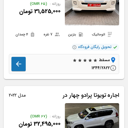
روزانه :
(
65
OMR
)
31,525,000
تومان
اتوماتیک
بنزین
7 نفره
4 چمدان
تحویل رایگان فرودگاه
مسقط
1344/2822
اجاره
تویوتا
پرادو چهار در
مدل 2022
روزانه :
(
67
OMR
)
32,495,000
تومان