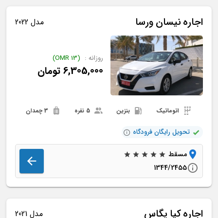
اجاره
نیسان
ورسا
مدل 2022
روزانه :
(
13
OMR
)
6,305,000
تومان
اتوماتیک
بنزین
5 نفره
3 چمدان
تحویل رایگان فرودگاه
مسقط
1344/2455
اجاره
کیا
پگاس
مدل 2021