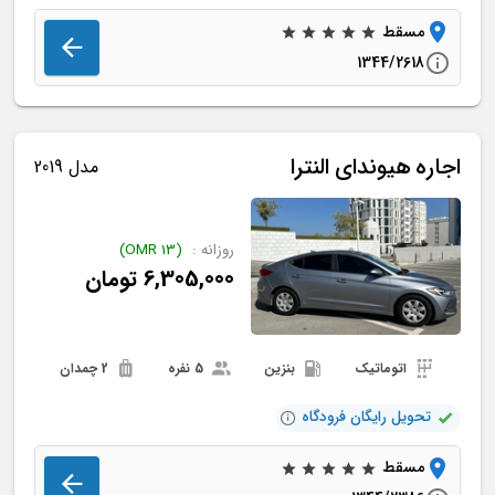
مسقط
1344/2618
اجاره
هیوندای
النترا
مدل 2019
روزانه :
(
13
OMR
)
6,305,000
تومان
اتوماتیک
بنزین
5 نفره
2 چمدان
تحویل رایگان فرودگاه
مسقط