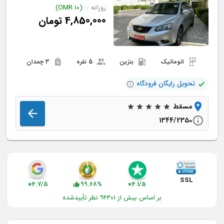
روزانه :
(
10
OMR
)
4,850,000
تومان
اتوماتیک
بنزین
5 نفره
3 چمدان
تحویل رایگان فرودگاه
مسقط
1344/2350
SSL
4.7/5
99.68%
4.1/5
★
★
بر اساس بیش از ۹۴۳۰۱ نظر تأییدشده