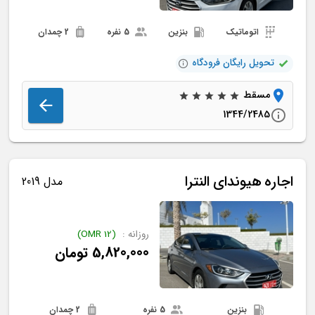
اتوماتیک
بنزین
5 نفره
2 چمدان
تحویل رایگان فرودگاه
مسقط
1344/2485
اجاره
هیوندای
النترا
مدل 2019
روزانه :
(
12
OMR
)
5,820,000
تومان
بنزین
5 نفره
2 چمدان