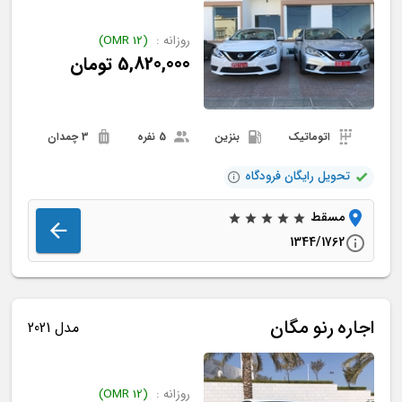
روزانه :
(
12
OMR
)
5,820,000
تومان
اتوماتیک
بنزین
5 نفره
3 چمدان
تحویل رایگان فرودگاه
مسقط
1344/1762
اجاره
رنو
مگان
مدل 2021
روزانه :
(
12
OMR
)