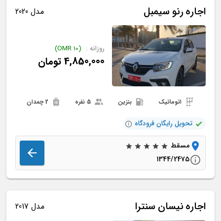
اجاره
رنو
سیمبل
مدل 2020
روزانه :
(
10
OMR
)
4,850,000
تومان
اتوماتیک
بنزین
5 نفره
2 چمدان
تحویل رایگان فرودگاه
مسقط
1344/2475
اجاره
نیسان
سنترا
مدل 2017