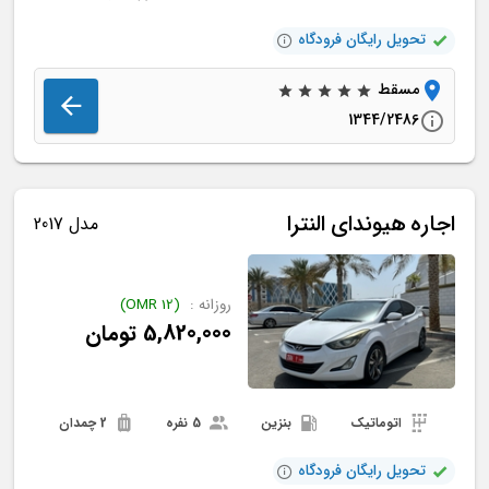
تحویل رایگان فرودگاه
مسقط
1344/2486
اجاره
هیوندای
النترا
مدل 2017
روزانه :
(
12
OMR
)
5,820,000
تومان
اتوماتیک
بنزین
5 نفره
2 چمدان
تحویل رایگان فرودگاه