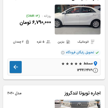
روزانه :
(
14
OMR
)
6,790,000
تومان
اتوماتیک
بنزین
5 نفره
2 چمدان
تحویل رایگان فرودگاه
مسقط
1344/2479
اجاره
تویوتا
لندکروز
مدل 2020