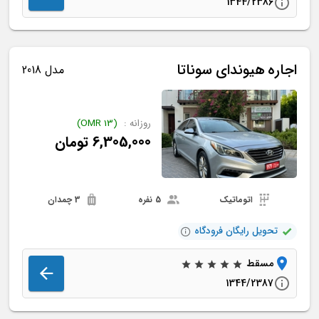
1344/2386
اجاره
هیوندای
سوناتا
مدل 2018
روزانه :
(
13
OMR
)
6,305,000
تومان
اتوماتیک
5 نفره
3 چمدان
تحویل رایگان فرودگاه
مسقط
1344/2387