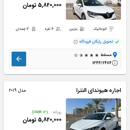
5,820,000
تومان
اتوماتیک
بنزین
4 نفره
3 چمدان
تحویل رایگان فرودگاه
مسقط
1344/2484
اجاره
هیوندای
النترا
مدل 2019
روزانه :
(
12
OMR
)
5,820,000
تومان