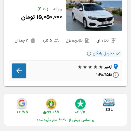
روزانه :
(
70
€
)
15,050,000
تومان
دنده ای
بنزين/دیزل
5 نفره
3 چمدان
تحویل رایگان
ازمیر
1148/1518
SSL
4.7/5
99.68%
4.1/5
★
★
بر اساس بیش از ۹۴۳۰۱ نظر تأییدشده