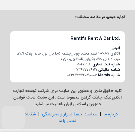
اجاره خودرو در مقاصد مختلف
+
Rentifa Rent A Car Ltd.
آدرس
آتاکوی ۷-۸-۹-۱۰ قسم محله، چوبان‌چشمه E-5 یان یول جاده، پلاک ۲۲/۱،
درب داخلی ۱۹۸، باکیرکوی/استانبول، ترکیه
شماره ثبت تجاری
01027048
شناسه مالیاتی
7342772403
شماره Mersis
0734277240300001
کلیه حقوق مادی و معنوی این سایت برای شرکت توسعه تجارت
الکترونیک چابک گرایان محفوظ است. این سایت تحت قوانین
جمهوری اسلامی ایران فعالیت می‌نماید.
درباره ما
|
سیاست حفظ اسرار و محرمانگی
|
شکایات
|
تماس با ما