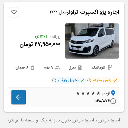
اجاره
پژو
اکسپرت تراولر
مدل 2022
روزانه :
(
130
€
)
27,950,000
تومان
اتوماتیک
دیزل
9 نفره
6 چمدان
بدون ودیعه
تحویل رایگان
ازمیر
1148/874
اجاره خودرو ، اجاره خودرو بدون نیاز به چک و سفته با ارزانترین