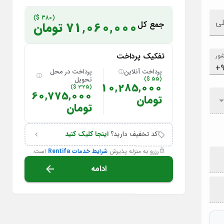
(380 $)
لی
جمع کل
71,060,000 تومان
تفکیک پرداخت
ور
پرداخت آنلاین
پرداخت در محل
(55 $)
تحویل
10,285,000
(325 $)
60,775,000
تومان
تومان
کد تخفیف دارید؟
اینجا کلیک کنید
رزرو به منزله پذیرش
شرایط خدمات Rentifa
است.
ادامه