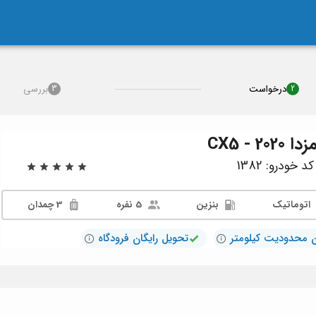
درخواست
بررسی
3
2
زدا CX5 - 2020
د خودرو: 1382
اتوماتیک
بنزین
5 نفره
3 چمدان
 محدودیت کیلومتر
تحویل رایگان فرودگاه