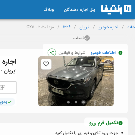
پنل اجاره دهندگان
وبلاگ
خانه
/
اجاره خودرو
/
ایروان
/
1226
/
مزدا CX5 - 2020
انتخاب
اطلاعات خودرو
شرایط و قوانین
اجاره
م
ایروان - ک
بدون
تکمیل فرم رزرو
جهت رزرو آنلاین، فرم زیر را تکمیل کنید.