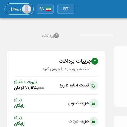
پروفایل
FA
IRT
پرداخت
4
جزییات پرداخت
3
خلاصه رزرو خود را بررسی کنید
( روزانه /
75
$)
قیمت اجاره 5
روز
70,125,000 تومان
(0 $)
هزینه تحویل
رایگان
(0 $)
هزینه عودت
رایگان