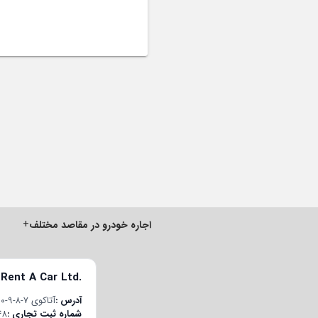
+
اجاره خودرو در مقاصد مختلف
 Rent A Car Ltd.
آدرس
آتاکوی ۷-۸-۹-۱۰ قسم محله، چوبان‌چشمه E-5 یان یول جاده، پلاک ۲۲/۱، درب داخلی ۱۹۸، باکیرکوی/استانبول، ترکیه
شماره ثبت تجاری
48