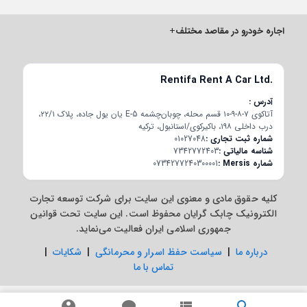
اجاره خودرو در مقاصد مختلف
+
Rentifa Rent A Car Ltd.
آدرس
آتاکوی ۷-۸-۹-۱۰ قسم محله، چوبان‌چشمه E-5 یان یول جاده، پلاک ۲۲/۱،
درب داخلی ۱۹۸، باکیرکوی/استانبول، ترکیه
شماره ثبت تجاری
01027048
شناسه مالیاتی
7342772403
شماره Mersis
0734277240300001
کلیه حقوق مادی و معنوی این سایت برای شرکت توسعه تجارت
الکترونیک چابک گرایان محفوظ است. این سایت تحت قوانین
جمهوری اسلامی ایران فعالیت می‌نماید.
درباره ما
|
سیاست حفظ اسرار و محرمانگی
|
شکایات
|
تماس با ما