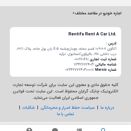
اجاره خودرو در مقاصد مختلف
+
Rentifa Rent A Car Ltd.
آدرس
آتاکوی ۷-۸-۹-۱۰ قسم محله، چوبان‌چشمه E-5 یان یول جاده، پلاک ۲۲/۱،
درب داخلی ۱۹۸، باکیرکوی/استانبول، ترکیه
شماره ثبت تجاری
01027048
شناسه مالیاتی
7342772403
شماره Mersis
0734277240300001
کلیه حقوق مادی و معنوی این سایت برای شرکت توسعه تجارت
الکترونیک چابک گرایان محفوظ است. این سایت تحت قوانین
جمهوری اسلامی ایران فعالیت می‌نماید.
درباره ما
|
سیاست حفظ اسرار و محرمانگی
|
شکایات
|
تماس با ما