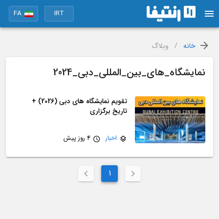
FA
IRT
خانه
/
وبلاگ
نمایشگاه_های_بین_المللی_دبی_2024
تقویم نمایشگاه های دبی (2026) +
تاریخ برگزاری
اخبار
4 روز پیش
1