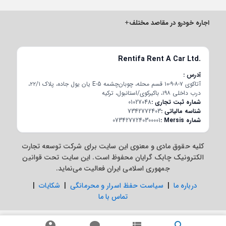
اجاره خودرو در مقاصد مختلف
+
Rentifa Rent A Car Ltd.
آدرس
آتاکوی ۷-۸-۹-۱۰ قسم محله، چوبان‌چشمه E-5 یان یول جاده، پلاک ۲۲/۱،
درب داخلی ۱۹۸، باکیرکوی/استانبول، ترکیه
شماره ثبت تجاری
01027048
شناسه مالیاتی
7342772403
شماره Mersis
0734277240300001
کلیه حقوق مادی و معنوی این سایت برای شرکت توسعه تجارت
الکترونیک چابک گرایان محفوظ است. این سایت تحت قوانین
جمهوری اسلامی ایران فعالیت می‌نماید.
درباره ما
|
سیاست حفظ اسرار و محرمانگی
|
شکایات
|
تماس با ما