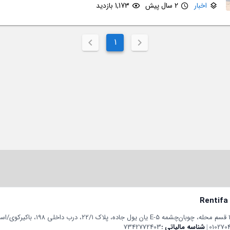
اخبار
2 سال پیش
1,173 بازدید
1
Rentifa
010270
|
شناسه مالیاتی
7342772403