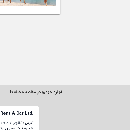
+
اجاره خودرو در مقاصد مختلف
 Rent A Car Ltd.
آدرس
آتاکوی ۷-۸-۹-۱۰ قسم محله، چوبان‌چشمه E-5 یان یول جاده، پلاک ۲۲/۱، درب داخلی ۱۹۸، باکیرکوی/استانبول، ترکیه
شماره ثبت تجاری
48