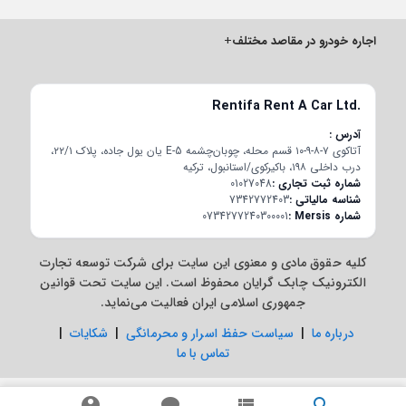
اجاره خودرو در مقاصد مختلف
+
Rentifa Rent A Car Ltd.
آدرس
آتاکوی ۷-۸-۹-۱۰ قسم محله، چوبان‌چشمه E-5 یان یول جاده، پلاک ۲۲/۱،
درب داخلی ۱۹۸، باکیرکوی/استانبول، ترکیه
شماره ثبت تجاری
01027048
شناسه مالیاتی
7342772403
شماره Mersis
0734277240300001
کلیه حقوق مادی و معنوی این سایت برای شرکت توسعه تجارت
الکترونیک چابک گرایان محفوظ است. این سایت تحت قوانین
جمهوری اسلامی ایران فعالیت می‌نماید.
درباره ما
|
سیاست حفظ اسرار و محرمانگی
|
شکایات
|
تماس با ما