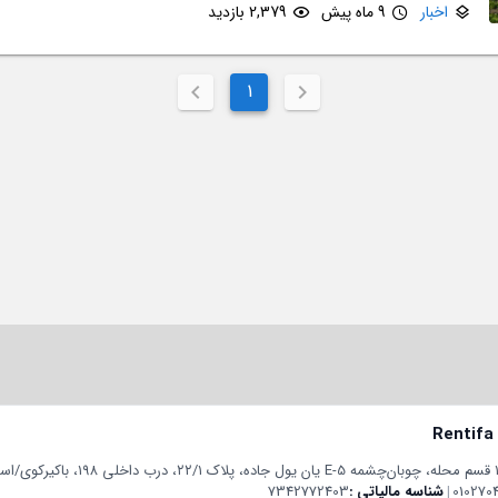
اخبار
9 ماه پیش
2,379 بازدید
1
Rentifa
010270
|
شناسه مالیاتی
7342772403