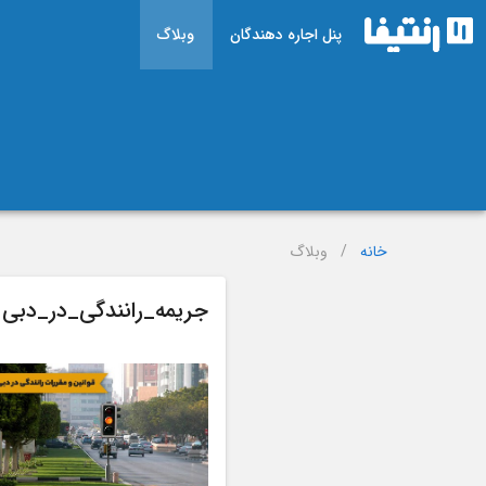
پنل اجاره دهندگان
وبلاگ
خانه
/
وبلاگ
جریمه_رانندگی_در_دبی