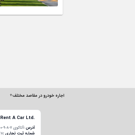
+
اجاره خودرو در مقاصد مختلف
 Rent A Car Ltd.
آدرس
آتاکوی ۷-۸-۹-۱۰ قسم محله، چوبان‌چشمه E-5 یان یول جاده، پلاک ۲۲/۱، درب داخلی ۱۹۸، باکیرکوی/استانبول، ترکیه
شماره ثبت تجاری
48