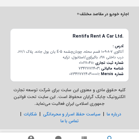
اجاره خودرو در مقاصد مختلف
+
Rentifa Rent A Car Ltd.
آدرس
آتاکوی ۷-۸-۹-۱۰ قسم محله، چوبان‌چشمه E-5 یان یول جاده، پلاک ۲۲/۱،
درب داخلی ۱۹۸، باکیرکوی/استانبول، ترکیه
شماره ثبت تجاری
01027048
شناسه مالیاتی
7342772403
شماره Mersis
0734277240300001
کلیه حقوق مادی و معنوی این سایت برای شرکت توسعه تجارت
الکترونیک چابک گرایان محفوظ است. این سایت تحت قوانین
جمهوری اسلامی ایران فعالیت می‌نماید.
درباره ما
|
سیاست حفظ اسرار و محرمانگی
|
شکایات
|
تماس با ما