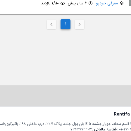
معرفی خودرو
4 سال پیش
1,910 بازدید
1
Rentifa
010270
|
شناسه مالیاتی
7342772403