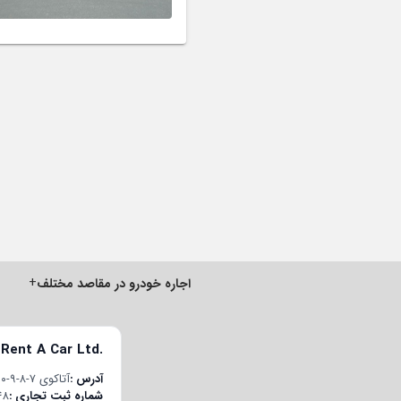
+
اجاره خودرو در مقاصد مختلف
 Rent A Car Ltd.
آدرس
آتاکوی ۷-۸-۹-۱۰ قسم محله، چوبان‌چشمه E-5 یان یول جاده، پلاک ۲۲/۱، درب داخلی ۱۹۸، باکیرکوی/استانبول، ترکیه
شماره ثبت تجاری
48