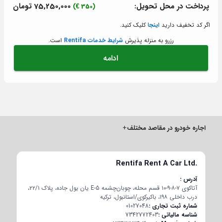
پرداخت در محل تحویل:
75,250,000 تومان
(350 €)
اگر کد تخفیف دارید
اینجا
کلیک کنید.
رزرو به منزله پذیرش
شرایط خدمات Rentifa
است.
ادامه
اجاره خودرو در مقاصد مختلف
+
Rentifa Rent A Car Ltd.
آدرس
آتاکوی ۷-۸-۹-۱۰ قسم محله، چوبان‌چشمه E-5 یان یول جاده، پلاک ۲۲/۱،
درب داخلی ۱۹۸، باکیرکوی/استانبول، ترکیه
شماره ثبت تجاری
01027048
شناسه مالیاتی
7342772403