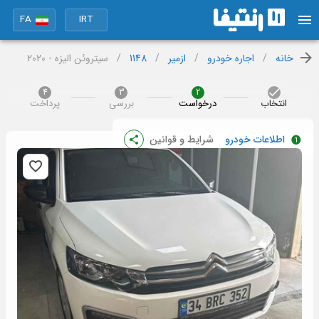
FA
IRT
خانه
/
اجاره خودرو
/
ازمیر
/
1148
/
سیتروئن الیزه - 2020
4
3
2
انتخاب
درخواست
بررسی
پرداخت
اطلاعات خودرو
شرایط و قوانین