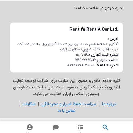
اجاره خودرو در مقاصد مختلف
+
Rentifa Rent A Car Ltd.
آدرس
آتاکوی ۷-۸-۹-۱۰ قسم محله، چوبان‌چشمه E-5 یان یول جاده، پلاک ۲۲/۱،
درب داخلی ۱۹۸، باکیرکوی/استانبول، ترکیه
شماره ثبت تجاری
01027048
شناسه مالیاتی
7342772403
شماره Mersis
0734277240300001
کلیه حقوق مادی و معنوی این سایت برای شرکت توسعه تجارت
الکترونیک چابک گرایان محفوظ است. این سایت تحت قوانین
جمهوری اسلامی ایران فعالیت می‌نماید.
درباره ما
|
سیاست حفظ اسرار و محرمانگی
|
شکایات
|
تماس با ما