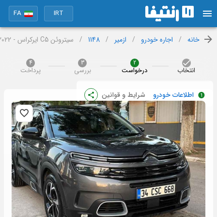
FA
IRT
خانه
/
اجاره خودرو
/
ازمیر
/
1148
/
سیتروئن C5 ایرکراس - 2022
4
3
2
انتخاب
درخواست
بررسی
پرداخت
اطلاعات خودرو
شرایط و قوانین