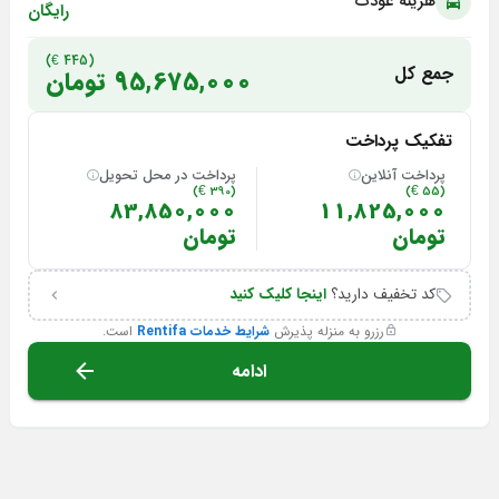
هزینه عودت
رایگان
(445 €)
جمع کل
95,675,000 تومان
تفکیک پرداخت
پرداخت آنلاین
پرداخت در محل تحویل
(390 €)
(55 €)
83,850,000
11,825,000
تومان
تومان
کد تخفیف دارید؟
اینجا کلیک کنید
رزرو به منزله پذیرش
شرایط خدمات Rentifa
است.
ادامه