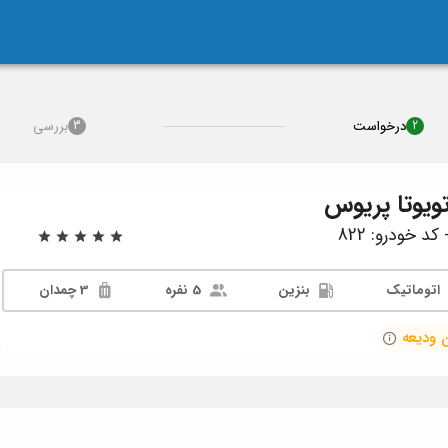
درخواست
بررسی
3
2
ویوتا پریوس
د خودرو: 822
اتوماتیک
بنزین
5 نفره
3 چمدان
 ودیعه