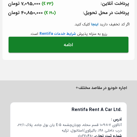
پرداخت آنلاین:
7,095,000 تومان
(33 €)
پرداخت در محل تحویل:
40,850,000 تومان
(190 €)
اگر کد تخفیف دارید
اینجا
کلیک کنید.
رزرو به منزله پذیرش
شرایط خدمات Rentifa
است.
ادامه
اجاره خودرو در مقاصد مختلف
+
Rentifa Rent A Car Ltd.
آدرس
آتاکوی ۷-۸-۹-۱۰ قسم محله، چوبان‌چشمه E-5 یان یول جاده، پلاک ۲۲/۱،
درب داخلی ۱۹۸، باکیرکوی/استانبول، ترکیه
شماره ثبت تجاری
01027048