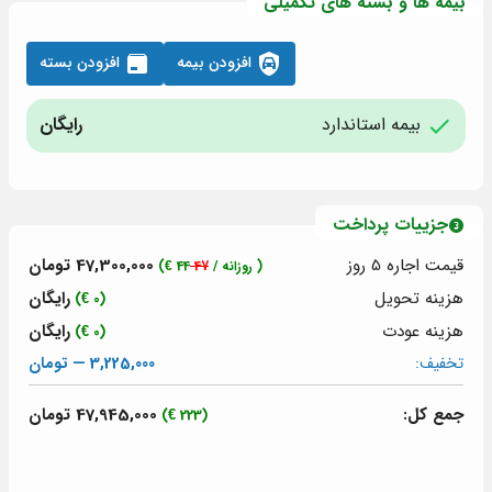
بیمه ها و بسته های تکمیلی
افزودن بیمه
افزودن بسته
بیمه استاندارد
رایگان
جزییات پرداخت
قیمت اجاره 5
روز
47,300,000 تومان
( روزانه /
47
44
€)
هزینه تحویل
رایگان
(0 €)
هزینه عودت
رایگان
(0 €)
تخفیف:
3,225,000 — تومان
جمع کل:
47,945,000 تومان
(223 €)