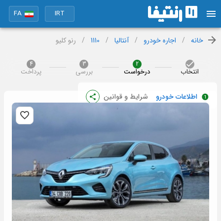
FA
IRT
خانه
/
اجاره خودرو
/
آنتالیا
/
1110
/
رنو کلیو
4
3
2
انتخاب
درخواست
بررسی
پرداخت
اطلاعات خودرو
شرایط و قوانین