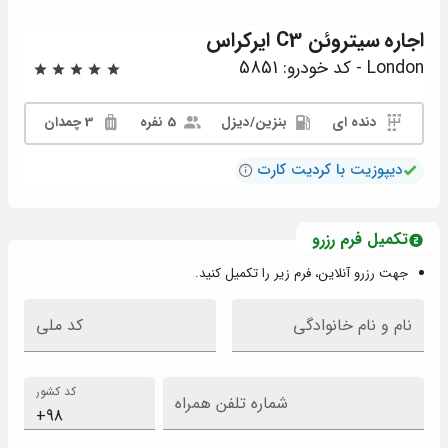
اجاره
سیتروئن C3 ایرکراس
London - کد خودرو: 5851
دنده ای
بنزين/دیزل
5 نفره
3 چمدان
دیپوزیت با کردیت کارت
تکمیل فرم رزرو
جهت رزرو آنلاین، فرم زیر را تکمیل کنید.
نام و نام خانوادگی
کد ملی
کد کشور
شماره تلفن همراه