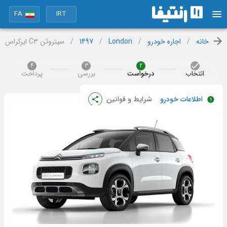
FA
IRT
خانه
/
اجاره خودرو
/
London
/
1497
/
سیتروئن C3 ایرکراس
4
3
2
انتخاب
درخواست
بررسی
پرداخت
اطلاعات خودرو
شرایط و قوانین