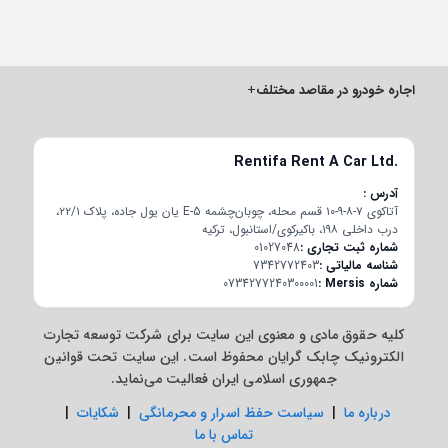
اجاره خودرو در مقاصد مختلف
+
Rentifa Rent A Car Ltd.
آدرس
آتاکوی ۷-۸-۹-۱۰ قسم محله، چوبان‌چشمه E-5 یان یول جاده، پلاک ۲۲/۱،
درب داخلی ۱۹۸، باکیرکوی/استانبول، ترکیه
شماره ثبت تجاری
01027048
شناسه مالیاتی
7342772403
شماره Mersis
0734277240300001
کلیه حقوق مادی و معنوی این سایت برای شرکت توسعه تجارت
الکترونیک چابک گرایان محفوظ است. این سایت تحت قوانین
جمهوری اسلامی ایران فعالیت می‌نماید.
درباره ما
|
سیاست حفظ اسرار و محرمانگی
|
شکایات
|
تماس با ما