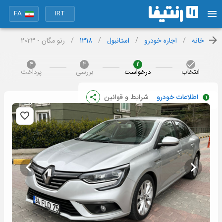
FA
IRT
خانه
/
اجاره خودرو
/
استانبول
/
1318
/
رنو مگان - 2023
4
3
2
انتخاب
درخواست
بررسی
پرداخت
اطلاعات خودرو
شرایط و قوانین