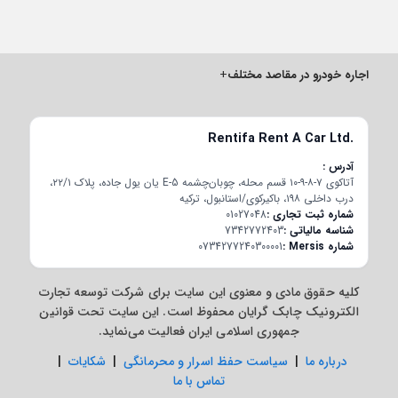
اجاره خودرو در مقاصد مختلف
+
Rentifa Rent A Car Ltd.
آدرس
آتاکوی ۷-۸-۹-۱۰ قسم محله، چوبان‌چشمه E-5 یان یول جاده، پلاک ۲۲/۱،
درب داخلی ۱۹۸، باکیرکوی/استانبول، ترکیه
شماره ثبت تجاری
01027048
شناسه مالیاتی
7342772403
شماره Mersis
0734277240300001
کلیه حقوق مادی و معنوی این سایت برای شرکت توسعه تجارت
الکترونیک چابک گرایان محفوظ است. این سایت تحت قوانین
جمهوری اسلامی ایران فعالیت می‌نماید.
درباره ما
|
سیاست حفظ اسرار و محرمانگی
|
شکایات
|
تماس با ما