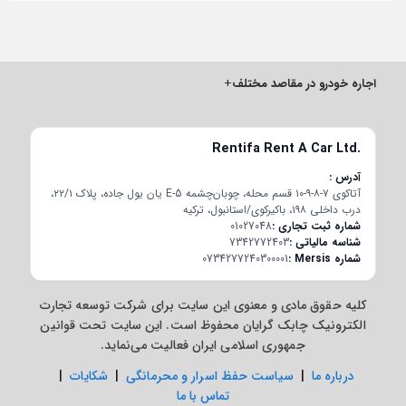
اجاره خودرو در مقاصد مختلف
+
Rentifa Rent A Car Ltd.
آدرس
آتاکوی ۷-۸-۹-۱۰ قسم محله، چوبان‌چشمه E-5 یان یول جاده، پلاک ۲۲/۱،
درب داخلی ۱۹۸، باکیرکوی/استانبول، ترکیه
شماره ثبت تجاری
01027048
شناسه مالیاتی
7342772403
شماره Mersis
0734277240300001
کلیه حقوق مادی و معنوی این سایت برای شرکت توسعه تجارت
الکترونیک چابک گرایان محفوظ است. این سایت تحت قوانین
جمهوری اسلامی ایران فعالیت می‌نماید.
درباره ما
|
سیاست حفظ اسرار و محرمانگی
|
شکایات
|
تماس با ما