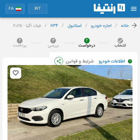
FA
IRT
خانه
/
اجاره خودرو
/
استانبول
/
1134
/
فیات اگیا - 2025
4
3
2
انتخاب
درخواست
بررسی
پرداخت
اطلاعات خودرو
شرایط و قوانین