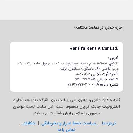
اجاره خودرو در مقاصد مختلف
+
Rentifa Rent A Car Ltd.
آدرس
آتاکوی ۷-۸-۹-۱۰ قسم محله، چوبان‌چشمه E-5 یان یول جاده، پلاک ۲۲/۱،
درب داخلی ۱۹۸، باکیرکوی/استانبول، ترکیه
شماره ثبت تجاری
01027048
شناسه مالیاتی
7342772403
شماره Mersis
0734277240300001
کلیه حقوق مادی و معنوی این سایت برای شرکت توسعه تجارت
الکترونیک چابک گرایان محفوظ است. این سایت تحت قوانین
جمهوری اسلامی ایران فعالیت می‌نماید.
درباره ما
|
سیاست حفظ اسرار و محرمانگی
|
شکایات
|
تماس با ما