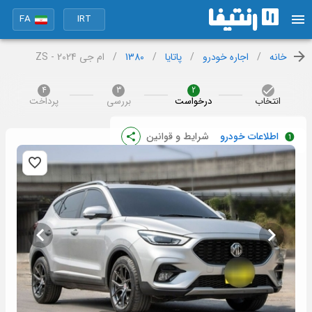
FA
IRT
خانه
/
اجاره خودرو
/
پاتایا
/
1380
/
ام جی ZS - 2024
4
3
2
انتخاب
درخواست
بررسی
پرداخت
اطلاعات خودرو
شرایط و قوانین