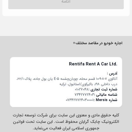
ادامه
اجاره خودرو در مقاصد مختلف
+
Rentifa Rent A Car Ltd.
آدرس
آتاکوی ۷-۸-۹-۱۰ قسم محله، چوبان‌چشمه E-5 یان یول جاده، پلاک ۲۲/۱،
درب داخلی ۱۹۸، باکیرکوی/استانبول، ترکیه
شماره ثبت تجاری
01027048
شناسه مالیاتی
7342772403
شماره Mersis
0734277240300001
کلیه حقوق مادی و معنوی این سایت برای شرکت توسعه تجارت
الکترونیک چابک گرایان محفوظ است. این سایت تحت قوانین
جمهوری اسلامی ایران فعالیت می‌نماید.