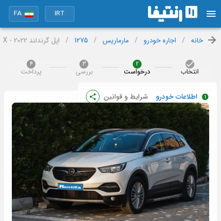
FA
IRT
خانه
/
اجاره خودرو
/
مارماریس
/
1275
/
اپل گرندلند X - 2022
4
3
2
انتخاب
درخواست
بررسی
پرداخت
اطلاعات خودرو
شرایط و قوانین