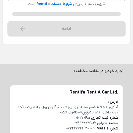
رزرو به منزله پذیرش
شرایط خدمات Rentifa
است.
ادامه
اجاره خودرو در مقاصد مختلف
+
Rentifa Rent A Car Ltd.
آدرس
آتاکوی ۷-۸-۹-۱۰ قسم محله، چوبان‌چشمه E-5 یان یول جاده، پلاک ۲۲/۱،
درب داخلی ۱۹۸، باکیرکوی/استانبول، ترکیه
شماره ثبت تجاری
01027048
شناسه مالیاتی
7342772403
شماره Mersis
0734277240300001