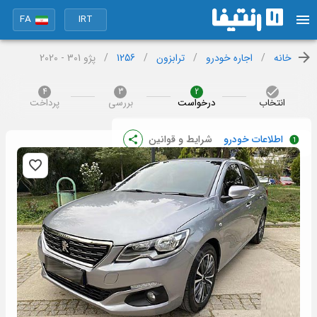
FA
IRT
خانه
/
اجاره خودرو
/
ترابزون
/
1256
/
پژو 301 - 2020
4
3
2
انتخاب
درخواست
بررسی
پرداخت
اطلاعات خودرو
شرایط و قوانین