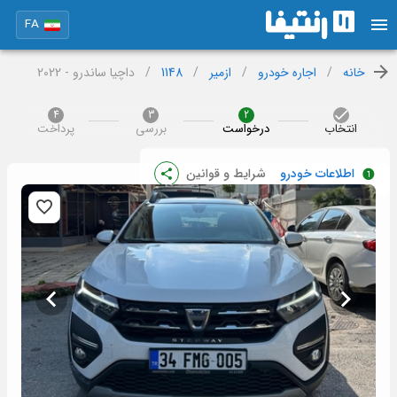
FA
خانه
/
اجاره خودرو
/
ازمیر
/
1148
/
داچیا ساندرو - 2022
4
3
2
انتخاب
درخواست
بررسی
پرداخت
اطلاعات خودرو
شرایط و قوانین