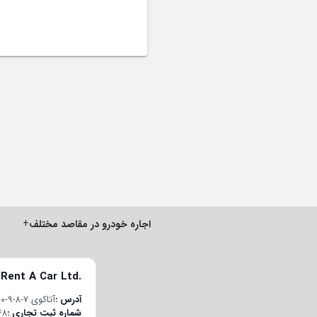
+
اجاره خودرو در مقاصد مختلف
 Rent A Car Ltd.
آدرس
آتاکوی ۷-۸-۹-۱۰ قسم محله، چوبان‌چشمه E-5 یان یول جاده، پلاک ۲۲/۱، درب داخلی ۱۹۸، باکیرکوی/استانبول، ترکیه
شماره ثبت تجاری
48