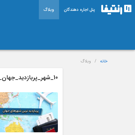
پنل اجاره دهندگان
وبلاگ
خانه
/
وبلاگ
10_شهر_پربازدید_جهان_در_سال_2025_چه_ویژگی_هایی_دارند