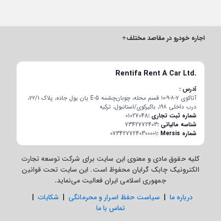
اجاره خودرو در مقاصد مختلف
+
Rentifa Rent A Car Ltd.
آدرس
آتاکوی ۷-۸-۹-۱۰ قسم محله، چوبان‌چشمه E-5 یان یول جاده، پلاک ۲۲/۱،
درب داخلی ۱۹۸، باکیرکوی/استانبول، ترکیه
شماره ثبت تجاری
01027048
شناسه مالیاتی
7342772403
شماره Mersis
0734277240300001
کلیه حقوق مادی و معنوی این سایت برای شرکت توسعه تجارت
الکترونیک چابک گرایان محفوظ است. این سایت تحت قوانین
جمهوری اسلامی ایران فعالیت می‌نماید.
درباره ما
|
سیاست حفظ اسرار و محرمانگی
|
شکایات
|
تماس با ما