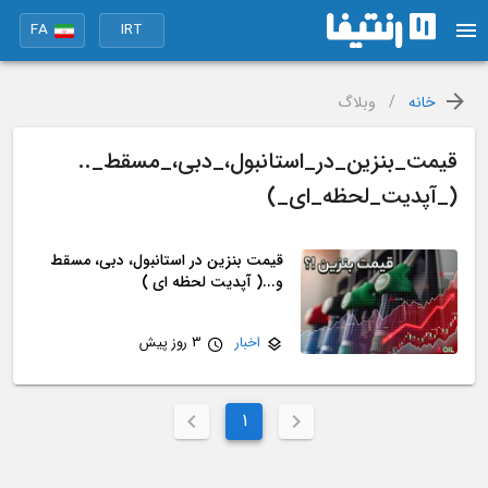
FA
IRT
خانه
/
وبلاگ
قیمت_بنزین_در_استانبول،_دبی،_مسقط_..
(_آپدیت_لحظه_ای_)
قیمت بنزین در استانبول، دبی، مسقط
و...( آپدیت لحظه ای )
اخبار
3 روز پیش
1