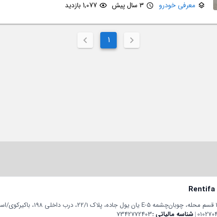
معرفی خودرو
3 سال پیش
1,077 بازدید
1
Rentifa
010270
|
شناسه مالیاتی
7342772403