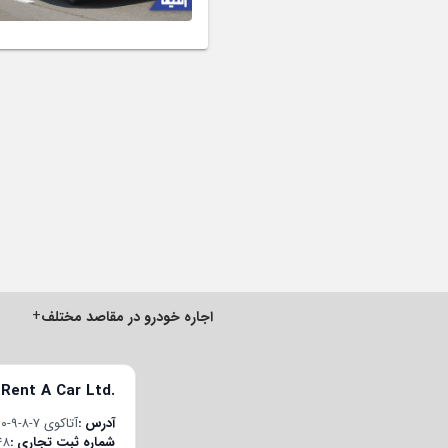
+
اجاره خودرو در مقاصد مختلف
 Rent A Car Ltd.
آدرس
آتاکوی ۷-۸-۹-۱۰ قسم محله، چوبان‌چشمه E-5 یان یول جاده، پلاک ۲۲/۱، درب داخلی ۱۹۸، باکیرکوی/استانبول، ترکیه
شماره ثبت تجاری
48