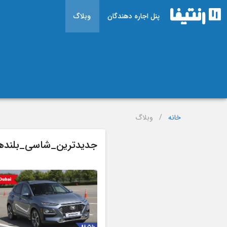
پنل اجاره دهندگان
وبلاگ
خانه
/
وبلاگ
جدیدترین_شاسی_بلندهای_2023_برای_اجاره