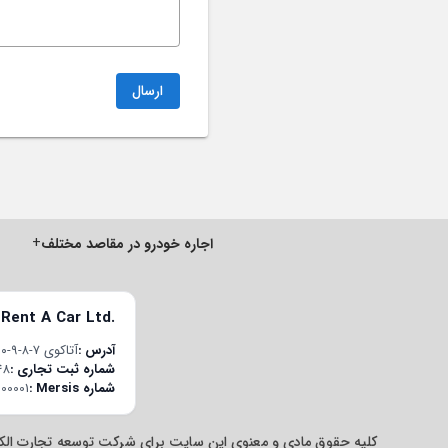
ارسال
+
اجاره خودرو در مقاصد مختلف
 Rent A Car Ltd.
آدرس
آتاکوی ۷-۸-۹-۱۰ قسم محله، چوبان‌چشمه E-5 یان یول جاده، پلاک ۲۲/۱، درب داخلی ۱۹۸، باکیرکوی/استانبول، ترکیه
شماره ثبت تجاری
48
شماره Mersis
00001
کلیه حقوق مادی و معنوی این سایت برای شرکت توسعه تجارت الک