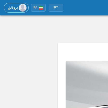
پروفایل
FA
IRT