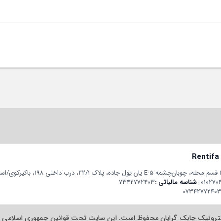
Rentifa
010270
|
شناسه مالیاتی
7342772403
07342772403
ترونیک چابک گرایان محفوظ است. این سایت تحت قوانین جمهوری اسلامی ایر