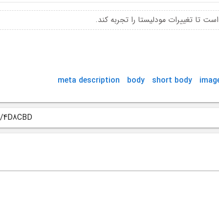
meta description
body
short body
imag
/v/4D8CBD