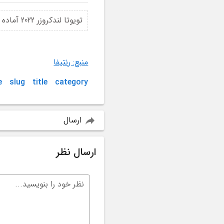
تویوتا لندکروزر 2022 آماده است تا تغییرات مودلیستا را تجربه کند.
منبع: رنتیفا
e
slug
title
category
ارسال
ارسال نظر
نظر خود را بنویسید...